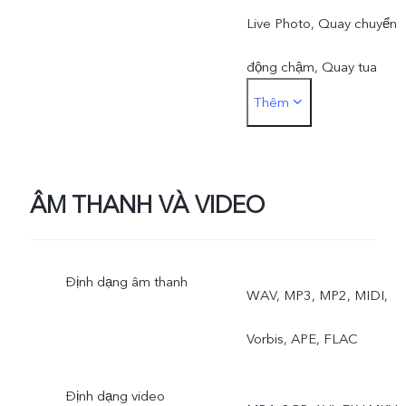
Live Photo, Quay chuyển
động chậm, Quay tua
Thêm
nhanh thời gian, Chuyên
nghiệp, AR Stickers, DOC
Chụp ảnh nhóm, Phơi sán
ÂM THANH VÀ VIDEO
kép, Video hiển thị kép
Định dạng âm thanh
WAV, MP3, MP2, MIDI,
Vorbis, APE, FLAC
Định dạng video