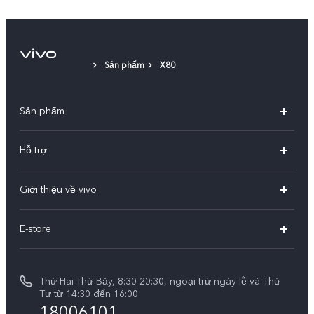
Ốp lưng
Miếng dán màn hình
Sản phẩm
X80
Giấy bảo hành
Sản phẩm
X300 Pro
Hỗ trợ
X300
Câu hỏi thường gặp
Giới thiệu về vivo
V60
Trung tâm dịch vụ
Thông tin
V60 Lite 5G
E-store
Funtouch OS
Tin tức
V50 Lite 5G
E-store
Cập nhật hệ thống
Thông báo pháp lý
V50 Lite
Thứ Hai-Thứ Bảy, 8:30-20:30, ngoại trừ ngày lễ và Thứ
Tra cứu giá linh kiện
Tư từ 14:30 đến 16:00
Về chúng tôi
18006101
Y39 5G