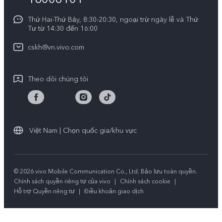
Xác thực bằng IMEI
Trung tâm Quyền riêng tư của vivo
Y29
Thứ Hai-Thứ Bảy, 8:30-20:30, ngoại trừ ngày lễ và Thứ
Dịch vụ cuộc hẹn
Tư từ 14:30 đến 16:00
Tính Bền Vững
Y19s Pro
Truy vấn tiến độ sửa chữa
cskh@vn.vivo.com
Y04
Prize-giving Quiz
Theo dõi chúng tôi
Chính sách bảo hành của vivo
Tải LUTs để khôi phục Log
Việt Nam | Chọn quốc gia/khu vực
© 2026 vivo Mobile Communication Co., Ltd. Bảo lưu toàn quyền.
Chính sách quyền riêng tư của vivo
|
Chính sách cookie
|
Hỗ trợ Quyền riêng tư
|
Điều khoản giao dịch