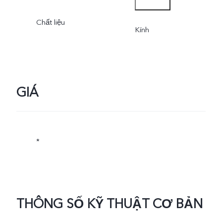
Nguồn điện sạc thực tế c
Chất liệu
thể thay đổi và tuỳ thuộc
Kính
vào mục đích sử dụng thự
tế.
GIÁ
*
THÔNG SỐ KỸ THUẬT CƠ BẢN