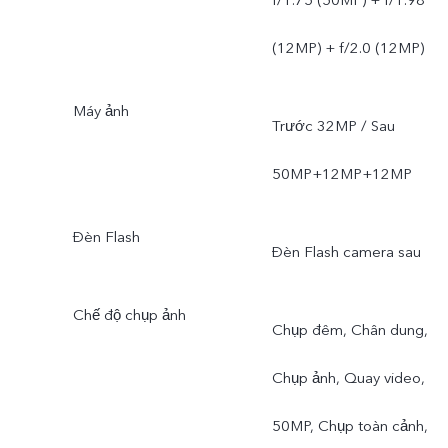
f/1.75 (50MP) + f/1.98
(12MP) + f/2.0 (12MP)
Máy ảnh
Trước 32MP / Sau
50MP+12MP+12MP
Đèn Flash
Đèn Flash camera sau
Chế độ chụp ảnh
Chụp đêm, Chân dung,
Chụp ảnh, Quay video,
50MP, Chụp toàn cảnh,