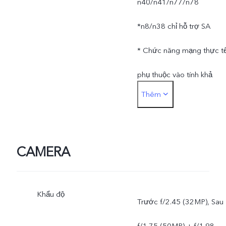
n40/n41/n77/n78
*n8/n38 chỉ hỗ trợ SA
* Chức năng mạng thực t
phụ thuộc vào tính khả
Thêm
dụng của nhà mạng cung
cấp, cơ sở hạ tầng và
phiên bản phần mềm của
CAMERA
điện thoại di động.
Khẩu độ
Trước f/2.45 (32MP), Sau