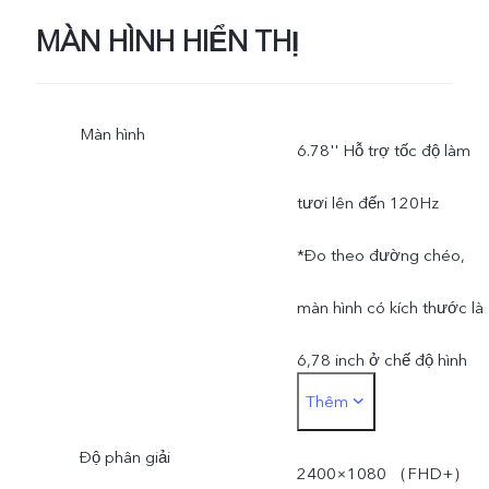
MÀN HÌNH HIỂN THỊ
Màn hình
6.78'' Hỗ trợ tốc độ làm
tươi lên đến 120Hz
*Đo theo đường chéo,
màn hình có kích thước là
6,78 inch ở chế độ hình
Thêm
chữ nhật hoàn chỉnh. Khu
Độ phân giải
vực hiển thị thực tế sẽ nhỏ
2400×1080 （FHD+）