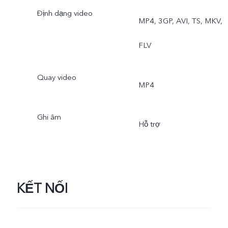
Định dạng video
MP4, 3GP, AVI, TS, MKV,
FLV
Quay video
MP4
Ghi âm
Hỗ trợ
KẾT NỐI