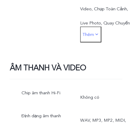
Video, Chụp Toàn Cảnh,
Live Photo, Quay Chuyển
Thêm
Động Chậm, Quay Tua
Nhanh Thời Gian, Chuyên
Nghiệp, DOC, 50MP
ÂM THANH VÀ VIDEO
Chip âm thanh Hi-Fi
Không có
Định dạng âm thanh
WAV, MP3, MP2, MIDI,