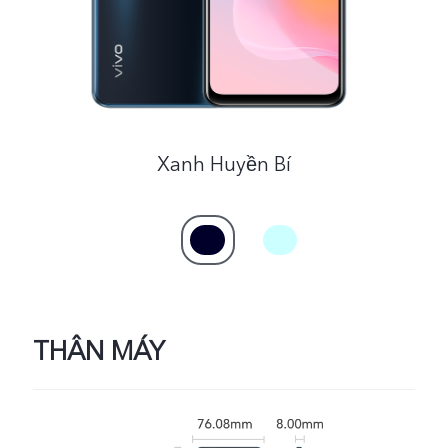
Việt Nam | Chọn quốc gia/khu vực
Xanh Huyền Bí
THÂN MÁY