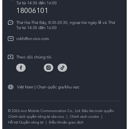
Tra cứu giá linh kiện
Tư từ 14:30 đến 16:00
Về chúng tôi
18006101
Y39 5G
Xác thực bằng IMEI
Trung tâm Quyền riêng tư của vivo
Y29
Thứ Hai-Thứ Bảy, 8:30-20:30, ngoại trừ ngày lễ và Thứ
Dịch vụ cuộc hẹn
Tư từ 14:30 đến 16:00
Tính Bền Vững
Y19s Pro
Truy vấn tiến độ sửa chữa
cskh@vn.vivo.com
Y04
Prize-giving Quiz
Theo dõi chúng tôi
Chính sách bảo hành của vivo
Tải LUTs để khôi phục Log
Việt Nam | Chọn quốc gia/khu vực
© 2026 vivo Mobile Communication Co., Ltd. Bảo lưu toàn quyền.
Chính sách quyền riêng tư của vivo
|
Chính sách cookie
|
Hỗ trợ Quyền riêng tư
|
Điều khoản giao dịch