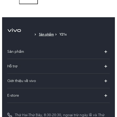
Miếng dán màn hình (dán sẵn)
Sản phẩm
Y21s
Sản phẩm
X300 Pro
Hỗ trợ
X300
Câu hỏi thường gặp
Giới thiệu về vivo
V60
Trung tâm dịch vụ
Thông tin
V60 Lite 5G
E-store
Funtouch OS
Tin tức
V50 Lite 5G
E-store
Cập nhật hệ thống
Thông báo pháp lý
V50 Lite
Thứ Hai-Thứ Bảy, 8:30-20:30, ngoại trừ ngày lễ và Thứ