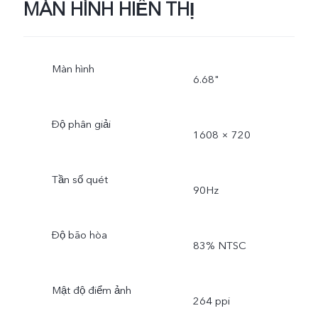
MÀN HÌNH HIỂN THỊ
Màn hình
6.68"
Độ phân giải
1608 × 720
Tần số quét
90Hz
Độ bão hòa
83% NTSC
Mật độ điểm ảnh
264 ppi