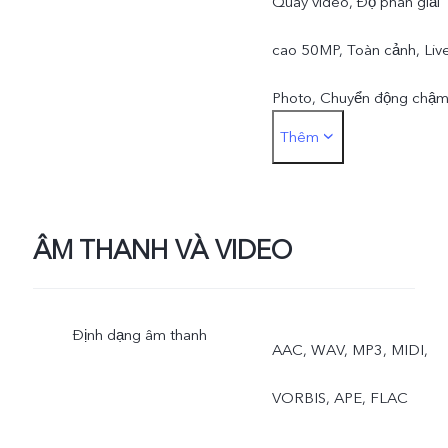
Quay video, Độ phân giải
cao 50MP, Toàn cảnh, Liv
Photo, Chuyển động chậm
Thêm
Tua nhanh thời gian, Chế
độ chuyên nghiệp, Tài liệu
Camera trước: Chụp ảnh,
ÂM THANH VÀ VIDEO
Chụp đêm, Chân dung,
Định dạng âm thanh
Quay video, Live Photo
AAC, WAV, MP3, MIDI,
VORBIS, APE, FLAC