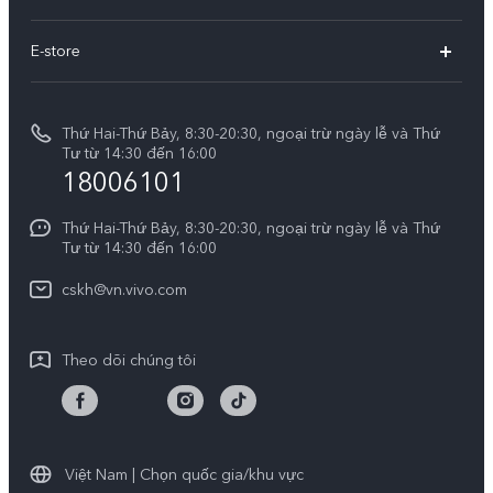
Trung tâm dịch vụ
Thông tin
V60 Lite 5G
E-store
Funtouch OS
Tin tức
V50 Lite 5G
E-store
Cập nhật hệ thống
Thông báo pháp lý
V50 Lite
Thứ Hai-Thứ Bảy, 8:30-20:30, ngoại trừ ngày lễ và Thứ
Tra cứu giá linh kiện
Tư từ 14:30 đến 16:00
Về chúng tôi
18006101
Y39 5G
Xác thực bằng IMEI
Trung tâm Quyền riêng tư của vivo
Y29
Thứ Hai-Thứ Bảy, 8:30-20:30, ngoại trừ ngày lễ và Thứ
Dịch vụ cuộc hẹn
Tư từ 14:30 đến 16:00
Tính Bền Vững
Y19s Pro
Truy vấn tiến độ sửa chữa
cskh@vn.vivo.com
Y04
Prize-giving Quiz
Theo dõi chúng tôi
Chính sách bảo hành của vivo
Tải LUTs để khôi phục Log
Việt Nam | Chọn quốc gia/khu vực