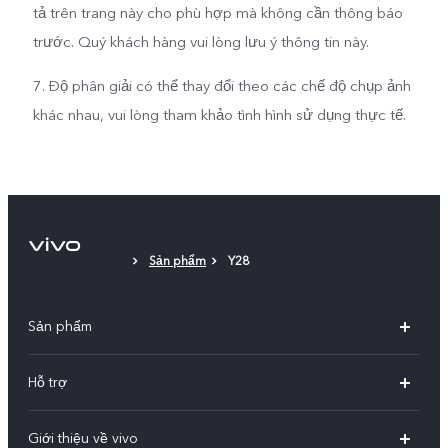
tả trên trang này cho phù hợp mà không cần thông báo
trước. Quý khách hàng vui lòng lưu ý thông tin này.
7. Độ phân giải có thể thay đổi theo các chế độ chụp ảnh
khác nhau, vui lòng tham khảo tình hình sử dụng thực tế.
Sản phẩm
Y28
Sản phẩm
X300 Pro
Hỗ trợ
X300
Câu hỏi thường gặp
Giới thiệu về vivo
V60