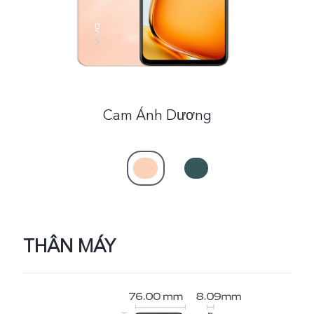
Việt Nam | Chọn quốc gia/khu vực
Cam Ánh Dương
THÂN MÁY