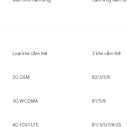
Màn hình cảm ứng
Cảm ứng điện d
Loại khe cắm thẻ
3 khe cắm thẻ
2G GSM
B2/3/5/8
3G WCDMA
B1/5/8
4G FDD-LTE
B1/3/5/7/8/20