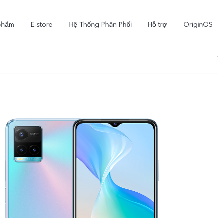
phẩm
E-store
Hệ Thống Phân Phối
Hỗ trợ
OriginOS