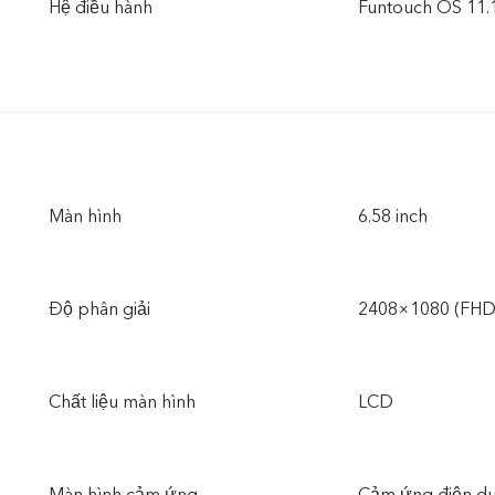
Hệ điều hành
Funtouch OS 11.1
Màn hình
6.58 inch
Độ phân giải
2408×1080 (FHD
Chất liệu màn hình
LCD