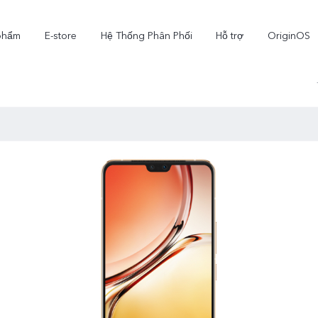
phẩm
E-store
Hệ Thống Phân Phối
Hỗ trợ
OriginOS