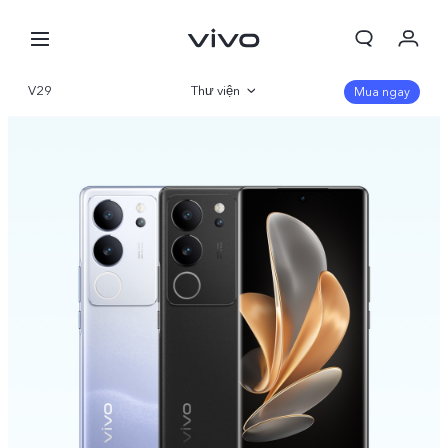
V29
Thư viện
Mua ngay
Tổng quan
Thông số