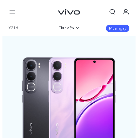
Giỏ hàng
Y21d
Thư viện
Mua ngay
Đặt hàng
Tổng quan
Đăng nhập/Đăng ký
Thông số
Tài khoản của tôi