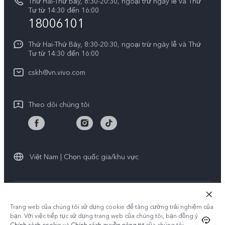
V50 Lite
Thứ Hai-Thứ Bảy, 8:30-20:30, ngoại trừ ngày lễ và Thứ
Tra cứu giá linh kiện
Tư từ 14:30 đến 16:00
Về chúng tôi
18006101
Y39 5G
Xác thực bằng IMEI
Trung tâm Quyền riêng tư của vivo
Y29
Thứ Hai-Thứ Bảy, 8:30-20:30, ngoại trừ ngày lễ và Thứ
Dịch vụ cuộc hẹn
Tư từ 14:30 đến 16:00
Tính Bền Vững
Y19s Pro
Truy vấn tiến độ sửa chữa
cskh@vn.vivo.com
Y04
Prize-giving Quiz
Theo dõi chúng tôi
Chính sách bảo hành của vivo
Tải LUTs để khôi phục Log
Việt Nam | Chọn quốc gia/khu vực
© 2026 vivo Mobile Communication Co., Ltd. Bảo lưu toàn quyền.
Trang web của chúng tôi sử dụng cookie để tăng cường trải nghiệm của
Chính sách quyền riêng tư của vivo
|
Chính sách cookie
|
bạn. Với việc tiếp tục sử dụng trang web của chúng tôi, bạn đồng ý với
Hỗ trợ Quyền riêng tư
|
Điều khoản giao dịch