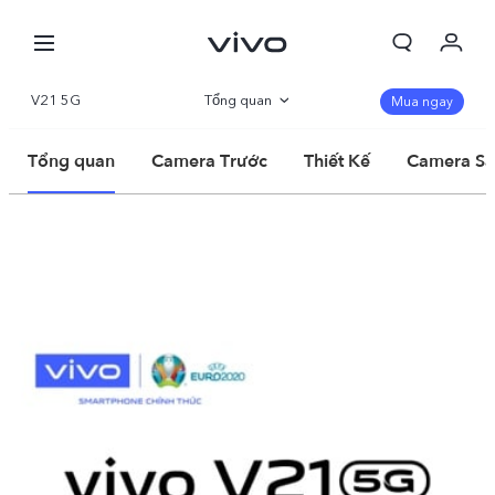
V21 5G
Tổng quan
Mua ngay
Thông số
Tổng quan
Camera Trước
Thiết Kế
Camera S