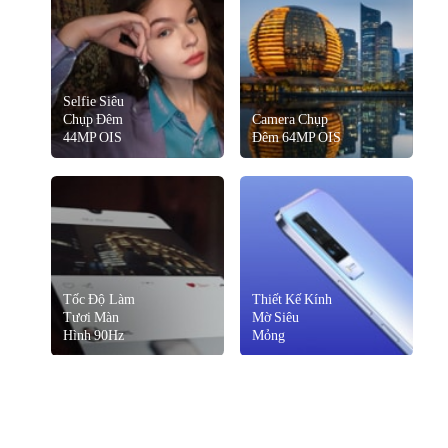
Selfie Siêu
Chụp Đêm
Camera Chụp
44MP OIS
Đêm 64MP OIS
Tốc Độ Làm
Thiết Kế Kính
Tươi Màn
Mờ Siêu
Hình 90Hz
Mỏng