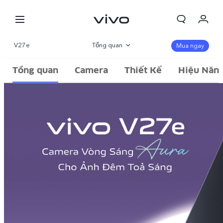
Giỏ hàng
V27e
Tổng quan
Mua ngay
Đặt hàng
Thư viện
Tổng quan
Camera
Thiết Kế
Hiệu Năn
Đăng nhập/Đăng ký
Thông số
Tài khoản của tôi