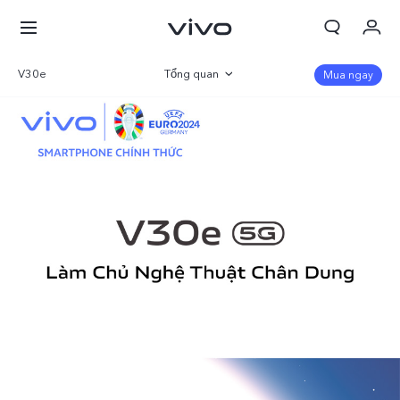
V30e
Tổng quan
Mua ngay
Thư viện
Thông số