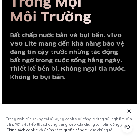
Trong Mọi
Môi Trường
Bất chấp nước bắn và bụi bẩn. vivo
V50 Lite mang đến khả năng bảo vệ
đáng tin cậy trước những tác động
bất ngờ trong cuộc sống hằng ngày.
Thiết kế bền bỉ. Không ngại tia nước.
Không lo bụi bẩn.
3 phút
12 giờ
Trang web của chúng tôi sử dụng cookie để tăng cường trải nghiệm của
bạn. Với việc tiếp tục sử dụng trang web của chúng tôi, bạn đồng ý với
Kiểm tra
Chính sách cookie
và
Chính sách quyền riêng tư
của chúng tôi.