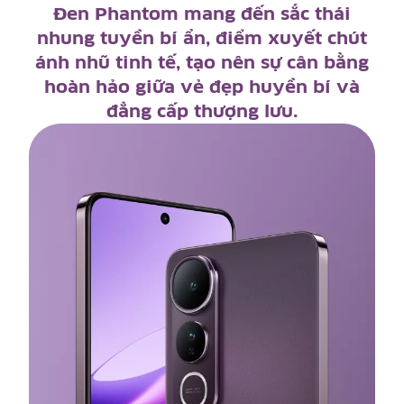
Tuyệt tác dung hòa giữa uy lực và vẻ
đẹp thanh tao. Vàng Titan tái hiện
ánh hoàng kim rực rỡ của buổi chiều
tà, tỏa khí chất thanh lịch vượt thời
gian cùng lớp hoàn thiện đẳng cấp.