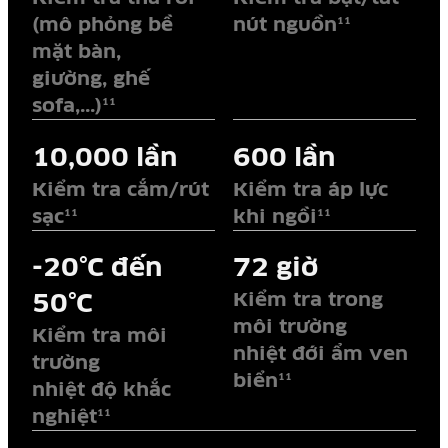
(mô phỏng bề
nút nguồn
11
mặt bàn,
giường, ghế
sofa,...)
11
10,000 lần
600 lần
Kiểm tra cắm/rút
Kiểm tra áp lực
sạc
khi ngồi
11
11
-20°C đến
72 giờ
50°C
Kiểm tra trong
môi trường
Kiểm tra môi
nhiệt đới ẩm ven
trường
biển
11
nhiệt độ khắc
nghiệt
11