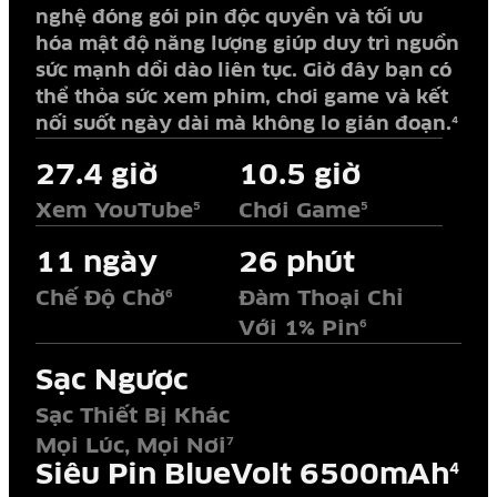
nghệ đóng gói pin độc quyền và tối ưu
hóa mật độ năng lượng giúp duy trì nguồn
sức mạnh dồi dào liên tục. Giờ đây bạn có
thể thỏa sức xem phim, chơi game và kết
nối suốt ngày dài mà không lo gián đoạn.
4
27.4 giờ
10.5 giờ
Xem YouTube
Chơi Game
5
5
11 ngày
26 phút
Chế Độ Chờ
Đàm Thoại Chỉ
6
Với 1% Pin
6
Sạc Ngược
Sạc Thiết Bị Khác
Mọi Lúc, Mọi Nơi
7
Siêu Pin BlueVolt 6500mAh
4