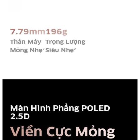
7.79mm
196g
Thân Máy
Trọng Lượng
Mỏng Nhẹ
Siêu Nhẹ
2
2
Màn Hình Phẳng POLED
2.5D
Viền Cực Mỏng