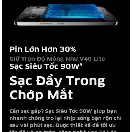
Pin Lớn Hơn 30%
Giữ Trọn Độ Mỏng Như V40 Lite
Sạc Siêu Tốc 90W
8
Sạc Đầy Trong
Chớp Mắt
Cần sạc gấp? Sạc Siêu Tốc 90W giúp bạn
nhanh chóng trở lại nhịp sống bận rộn chỉ
sau vài phút sạc. Được thiết kế để tối ưu