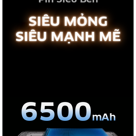
SIÊU MỎNG
SIÊU MẠNH MẼ
6500
mAh