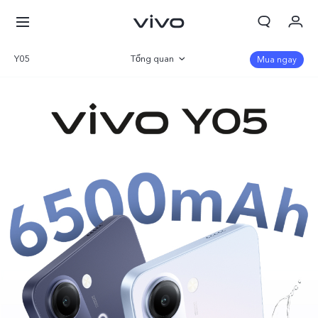
Y05
Tổng quan
Mua ngay
Giỏ hàng
Thư viện
Đặt hàng
Đăng nhập/Đăng ký
Thông số
Tài khoản của tôi