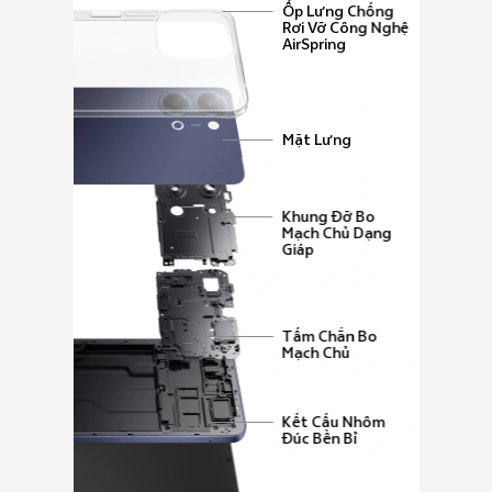
Ốp Lưng Chống
Rơi Vỡ Công Nghệ
AirSpring
Mặt Lưng
Khung Đỡ Bo
Mạch Chủ Dạng
Giáp
Tấm Chắn Bo
Mạch Chủ
Kết Cấu Nhôm
Đúc Bền Bỉ