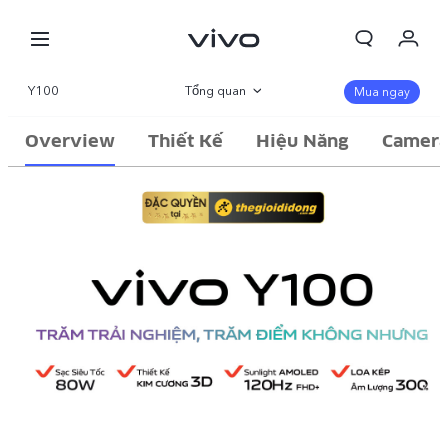
Y100
Tổng quan
Mua ngay
Thư viện
Overview
Thiết Kế
Hiệu Năng
Camer
Thông số