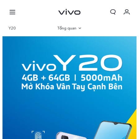
Giỏ hàng
Y20
Tổng quan
Đặt hàng
Thông số
Đăng nhập/Đăng ký
Tài khoản của tôi