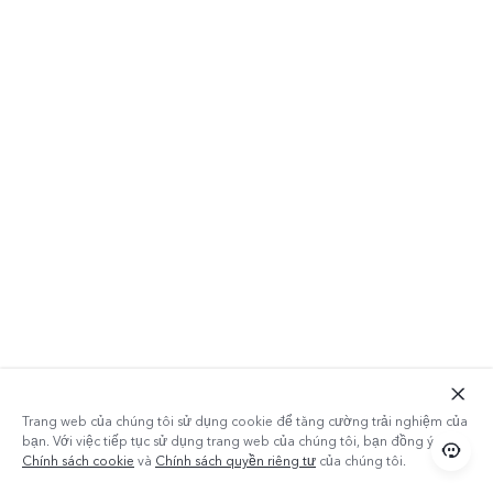
Bộ Vi Xử Lý
Qualcomm
Snapdragon
+ ROM 64GB
Trang web của chúng tôi sử dụng cookie để tăng cường trải nghiệm của
bạn. Với việc tiếp tục sử dụng trang web của chúng tôi, bạn đồng ý với
Y20 được trang bị bộ vi xử lý Qualcomm
Chính sách cookie
và
Chính sách quyền riêng tư
của chúng tôi.
Snapdragon và dung lượng ROM lớn 64GB, cho
phép bạn vận hành mượt mà nhiều tựa game,