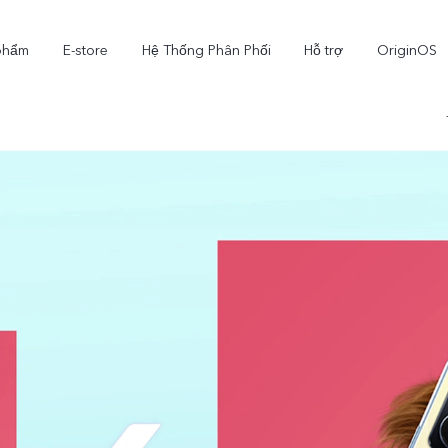
phẩm
E-store
Hệ Thống Phân Phối
Hỗ trợ
OriginOS