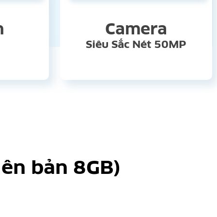
n
Camera
h
Siêu Sắc Nét 50MP
iên bản 8GB)