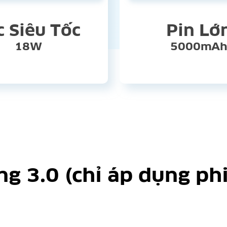
c Siêu Tốc
Pin Lớ
18W
5000mA
 3.0 (chỉ áp dụng ph