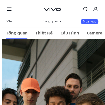
Giỏ hàng
Y36
Tổng quan
Mua ngay
Đặt hàng
Thư viện
Tổng quan
Thiết Kế
Cấu Hình
Camera
Đăng nhập/Đăng ký
Thông số
Tài khoản của tôi