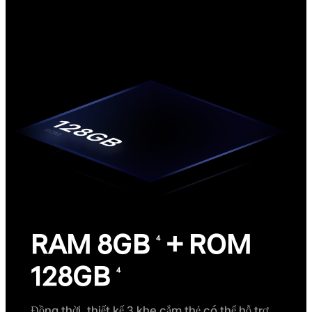
RAM 8GB
+ ROM
4
128GB
4
Đồng thời, thiết kế 3 khe cắm thẻ có thể hỗ trợ