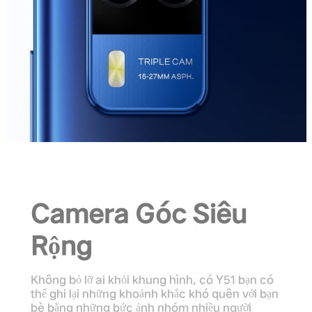
Camera Góc Siêu
Rộng
Không bỏ lỡ ai khỏi khung hình, có Y51 bạn có
thể ghi lại những khoảnh khắc khó quên với bạn
bè bằng những bức ảnh nhóm nhiều người