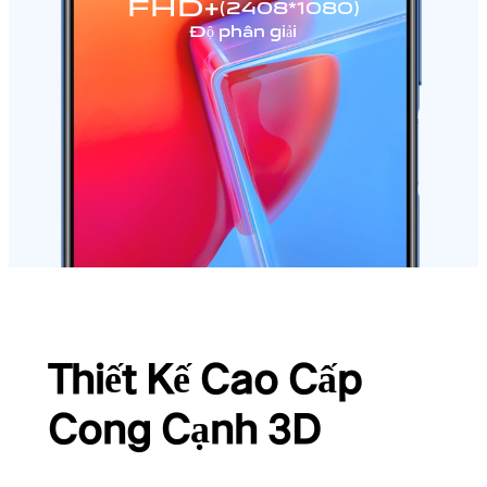
FHD+
(2408*1080)
Độ phân giải
Thiết Kế Cao Cấp
Cong Cạnh 3D