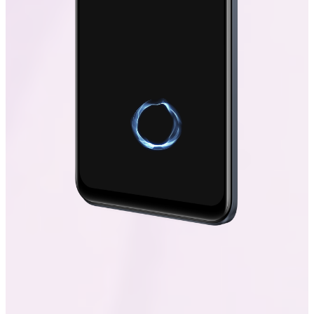
10
DCI-P3