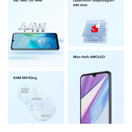
Sạc Siêu Tốc 44W
Qualcomm Snapdragon®
680 6nm
Màn Hình AMOLED
RAM Mở Rộng