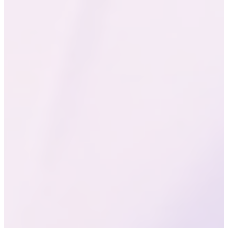
Gam màu
408
PPI
180
Hz
Tỷ lệ lấy mẫu cảm ứng
Màn hình LTM