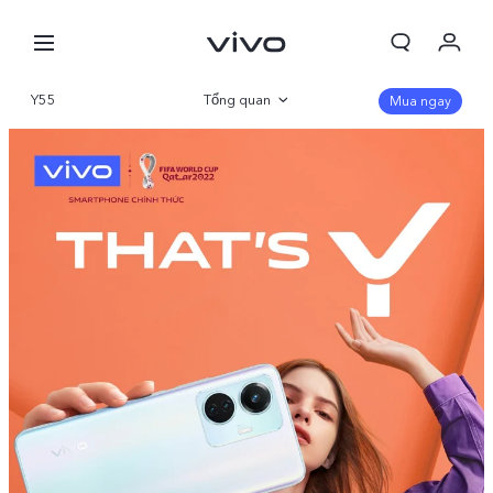
Y55
Tổng quan
Mua ngay
Thư viện
Thông số