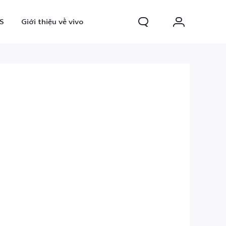
S
Giới thiệu về vivo
0 FE
Y31d
mới
mới