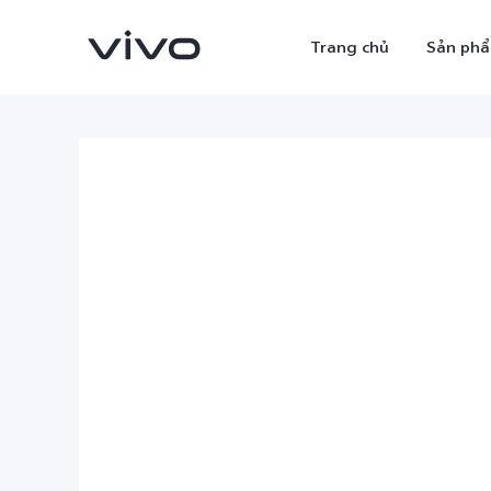
Trang chủ
Sản ph
X300 Ultra
X300 Pro
mới