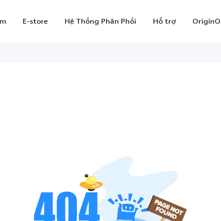
ẩm
E-store
Hệ Thống Phân Phối
Hỗ trợ
OriginO
X300
V70
V7
mới