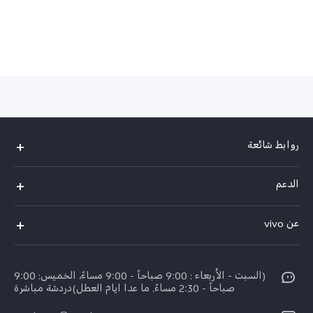
روابط شائعة
V50 Lite 5G
الدعم
Y19s Pro
الاسئلة الشائعة
عن vivo
Y04
مركز الخدمة
عن vivo
Y17s
Funtouch OS
(السبت - الأربعاء : 9:00 صباحاً - 9:00 مساءً، الخميس: 9:00
نبذة عنا
Y02
صباحاً - 2:30 مساءً. ما عدا ايام العطل)دردشة مباشرة
مصادقة IMEI
الإشعارات القانونية