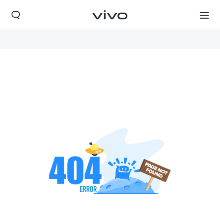
Yemen(AR) | حدد البلد/المنطقة