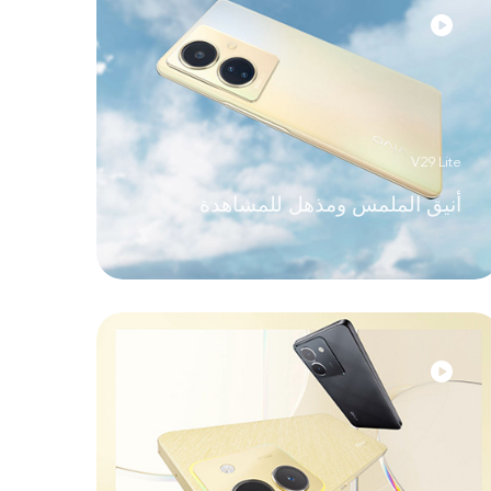
V29 Lite
أنيق الملمس ومذهل للمشاهدة