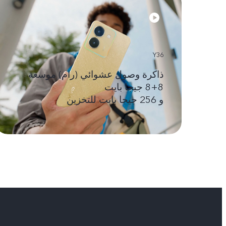
Y36
ذاكرة وصول عشوائي (رام) موسعة
8+8 جيجا بايت
و 256 جيجا بايت للتخزين