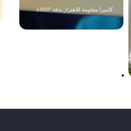
كاميرا مقاومة للاهتزاز بدقة ‎64MP