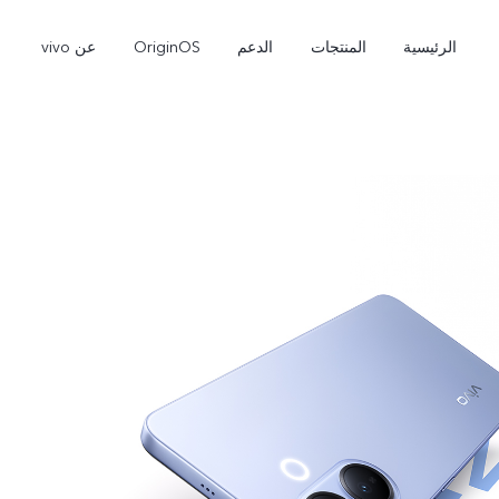
الرئيسية
المنتجات
الدعم
OriginOS
عن vivo
9
V50 Lite 5G
V60 Lite
جديد
جديد