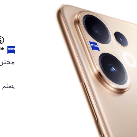
محترف 
يتعلم أ