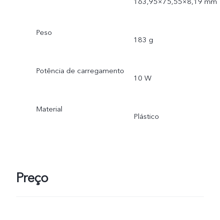
163,95×75,55×8,19 mm
Peso
183 g
Potência de carregamento
10 W
Material
Plástico
Preço