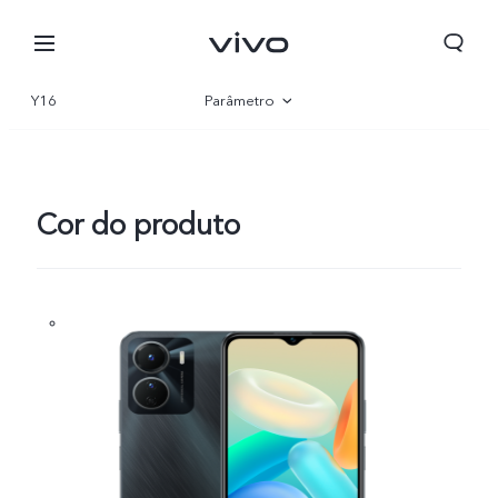
Y16
Parâmetro
Visão geral
Galeria
Cor do produto
Angola | Escolha o seu país /a sua região