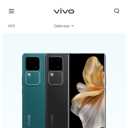
V30
Qalereya
İcmal
Parametr