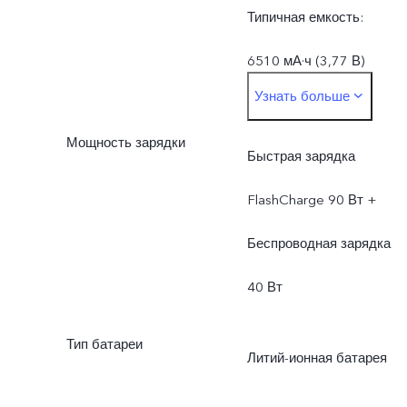
Типичная емкость:
6510 мА·ч (3,77 В)
Узнать больше
Типичное
Мощность зарядки
энергопотребление: 24,5
Быстрая зарядка
Вт·ч
FlashCharge 90 Вт +
Номинальная емкость:
Беспроводная зарядка
6375 мА·ч (3,77 В)
40 Вт
Номинальное
Тип батареи
Литий-ионная батарея
энергопотребление: 24,0