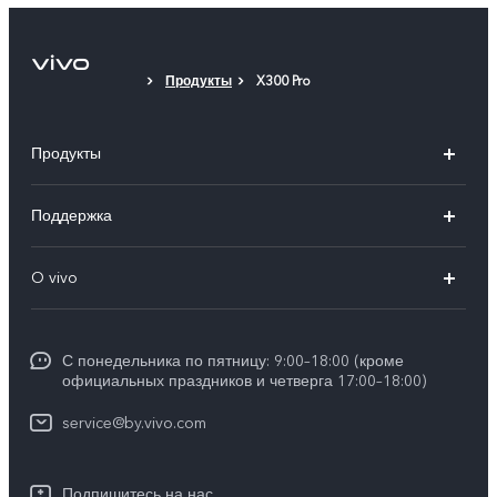
Продукты
X300 Pro
Продукты
V40 5G
Поддержка
V30 5G
FAQs
O vivo
V30 Lite
Сервисный центр
Общая информация
V30e
Funtouch OS
С понедельника по пятницу: 9:00–18:00 (кроме
Карьера в vivo
Y17s
официальных праздников и четверга 17:00–18:00)
IMEI аутентификация
Юридическая информация
Y18
service@by.vivo.com
Обновление системы
О нас
Y28
Инструкции по гарантии vivo
Подпишитесь на нас