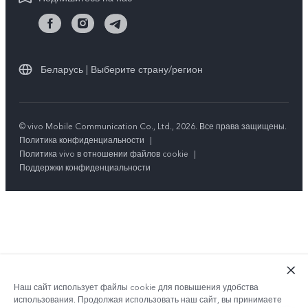
Центр конфиденциальности vivo
Y36
Стабильность
Все модели
Беларусь | Выберите страну/регион
© vivo Mobile Communication Co., Ltd., 2026. Все права защищены.
Политика конфиденциальности
|
Политика vivo в отношении файлов cookie
|
Поддержки конфиденциальности
Наш сайт использует файлы cookie для повышения удобства
использования. Продолжая использовать наш сайт, вы принимаете