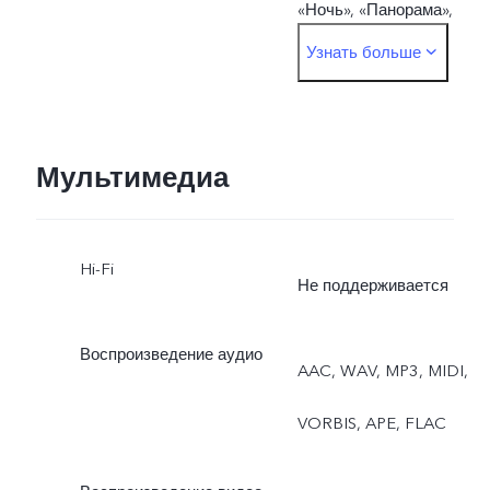
«Ночь», «Панорама»,
Узнать больше
«Документ в Ultra HD»,
«Замедленная съемка»,
«Сцена», «Интервальная
Мультимедиа
съемка», «Pro», «Еда»,
Hi-Fi
«Уличная фотография»,
Не поддерживается
«Телеэкстендер»
Воспроизведение аудио
AAC, WAV, MP3, MIDI,
VORBIS, APE, FLAC