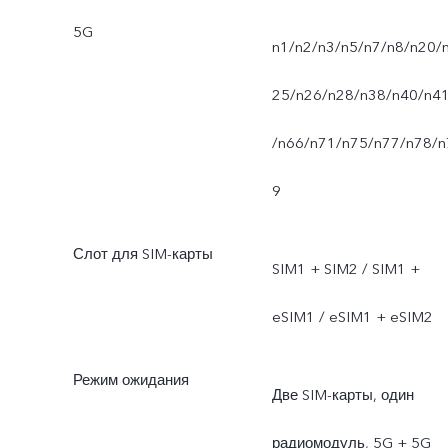
5G
n1/n2/n3/n5/n7/n8/n20/
25/n26/n28/n38/n40/n4
/n66/n71/n75/n77/n78/n
9
Слот для SIM-карты
SIM1 + SIM2 / SIM1 +
eSIM1 / eSIM1 + eSIM2
Режим ожидания
Две SIM-карты, один
радиомодуль, 5G + 5G