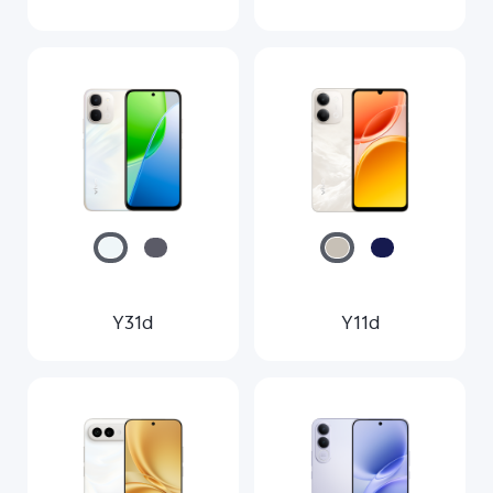
Y31d
Y11d