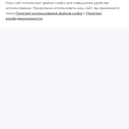
Наш сайт использует файлы cookie для повышения удобства
использования. Продолжая использовать наш сайт, вы принимаете
нашу
Политику использования файлов cookie
и
Политику
конфиденциальности
.
TWS 3e
V30
Прокрутите, чтобы узнать больше
Продукты
Продукты
V40 5G