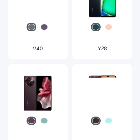
V40
Y28