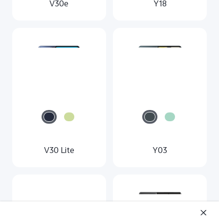
V30e
Y18
V30 Lite
Y03