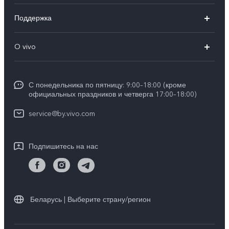
V40 5G
Поддержка
V30 5G
FAQs
O vivo
V30 Lite
Сервисный центр
Общая информация
V30e
Funtouch OS
С понедельника по пятницу: 9:00–18:00 (кроме
Карьера в vivo
Y17s
официальных праздников и четверга 17:00–18:00)
IMEI аутентификация
Юридическая информация
Y18
service@by.vivo.com
Обновление системы
О нас
Y28
Инструкции по гарантии vivo
Подпишитесь на нас
Центр конфиденциальности vivo
Y36
Стабильность
Все модели
Беларусь | Выберите страну/регион