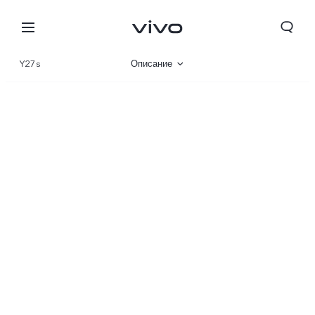
Y27s
Описание
Галерея
Характеристики
Беларусь | Выберите страну/регион