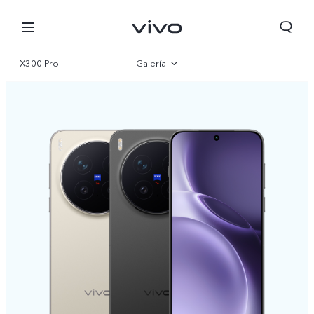
X300 Pro
Galería
Visión general
Parámetro
Chile | Seleccione país/región