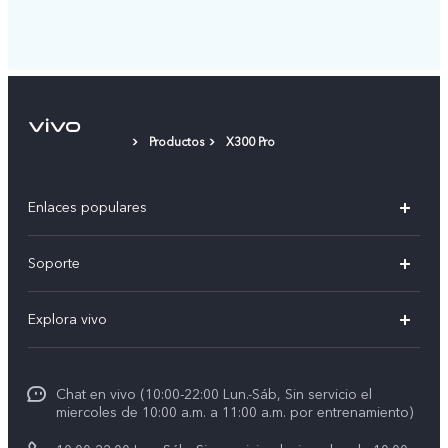
Productos
X300 Pro
Enlaces populares
V50
Soporte
V60 Lite 5G
Centro de servicio
Explora vivo
Y21d
Funtouch OS
Noticias
Y04
Autenticación de IMEI
Chat en vivo (10:00-22:00 Lun.-Sáb, Sin servicio el
La vida en vivo
Y38 5G
miercoles de 10:00 a.m. a 11:00 a.m. por entrenamiento)
Consulta el Precio de los Repuestos
Acerca de nosotros