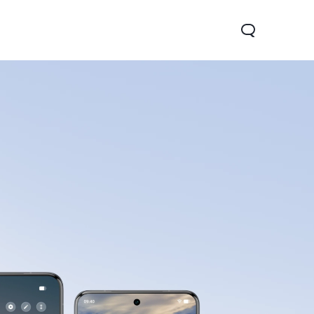
05
Y31 5G
nuevo
nuevo