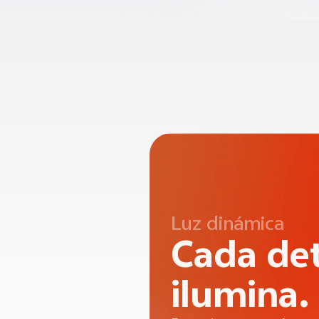
Color translúcido
Transluc
cada det