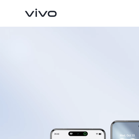
X300 Pro
V70
nuevo
nuevo