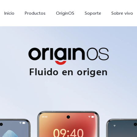
Inicio
Productos
OriginOS
Soporte
Sobre vivo
Fluido en origen
Y11d
Y11 5G
Y
nuevo
nuevo