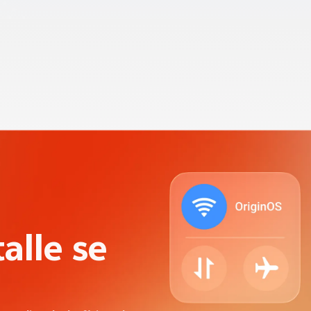
idez en
alle.