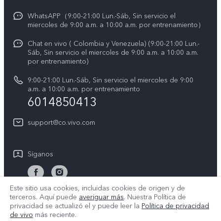
Manual de usuario
Avisos legales
WhatsAPP（9:00-21:00 Lun.-Sáb, Sin servicio el
miercoles de 9:00 a.m. a 10:00 a.m. por entrenamiento）
Servicio de logística
Acerca de nosotros
Chat en vivo ( Colombia y Venezuela) (9:00-21:00 Lun.-
Progreso de la reparación
Sáb, Sin servicio el miercoles de 9:00 a.m. a 10:00 a.m.
Sostenibilidad
por entrenamiento)
Instrucciones de la garantía de vivo
Centro de privacidad de vivo
9:00-21:00 Lun.-Sáb, Sin servicio el miercoles de 9:00
a.m. a 10:00 a.m. por entrenamiento
Accesibilidad
6014850413
support@co.vivo.com
Síganos
Este sitio usa cookies, incluidas cookies de origen y de
terceros. Aquí puede
averiguar más
. Nuestra Política de
Colombia | Seleccione país/región
privacidad se actualizó el
y puede leer la
Política de privacidad
de vivo
más reciente.