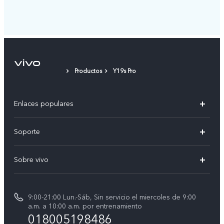
Productos
Y19s Pro
Enlaces populares
X300 Pro
Soporte
V70
Preguntas frecuentes
Sobre vivo
V70 FE
Centro de servicio
Info
Y31 5G
Verificación de IMEI
9:00-21:00 Lun.-Sáb, Sin servicio el miercoles de 9:00
Noticias
Y11d
a.m. a 10:00 a.m. por entrenamiento
Consulta el Precio de los Repuestos
018005198486
Empleos en vivo