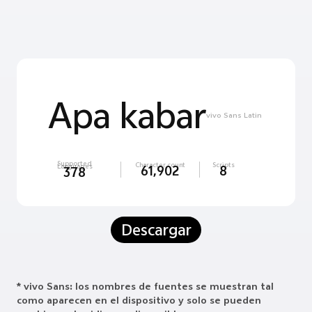
สวัสดี
vivo Sans Thai
Supported
Character count
Scripts
Languages
61,902
8
378
Descargar
* vivo Sans: los nombres de fuentes se muestran tal
como aparecen en el dispositivo y solo se pueden