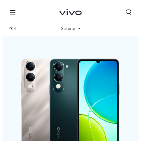
Y04
Gallerie
Vue d'ensemble
Paramètre