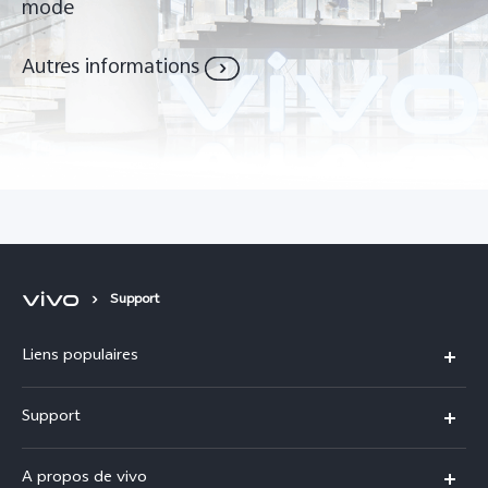
mode
Autres informations
Support
Liens populaires
V60
Support
V60 Lite
FAQs
A propos de vivo
Y21d