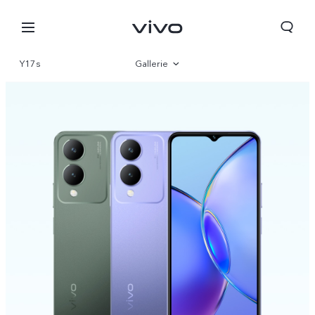
Y17s
Gallerie
Vue d'ensemble
Paramètre
Algeria | Veuillez sélectionner le pays/la région