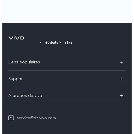
Produits
Y17s
Liens populaires
V60
Support
V60 Lite
FAQs
A propos de vivo
Y21d
Funtouch OS
Info
Y29
Authentification IMEI
service@dz.vivo.com
Mentions légales
Y04
Mise à jour du système
À propos de vivo