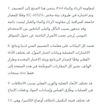
7. ينتمي هذا المنتج إلى التصنيف IP64 لمقاومة الرذاذ والماء
وفقًا للمعيار IEC 60529، وتم اختباره في ظروف بيئة مختبر
خاضعة للمراقبة. إن مقاومة الرذاذ والماء والغبار ليست دائمة
وقد تتدهور بسبب التآكل والبلى الناتجَين من الاستخدام
اليومي. يُرجى تجنب الأضرار الناجمة عن دخول السوائل.
8. تعتمد كل البيانات على مَعلمات التصميم الفني لدينا ونتائج
الاختبارات المعملية وبيانات اختبار المورِّد. قد يختلف الأداء
الفعلي وفقًا لإصدار البرنامج وبيئة الاختبار المحددة وطراز
الهاتف. تشير كل المقارنات الموضّحة في هذه الصفحة إلى
منتجات vivo فقط.
9. قد تختلف الأبعاد الفعلية والوزن الفعلي بسبب الاختلافات
في العمليات وطُرُق القياس وإمدادات المواد ودفعات الإنتاج.
10. قد تختلف قيمة البكسل باختلاف أوضاع الكاميرا، وهي