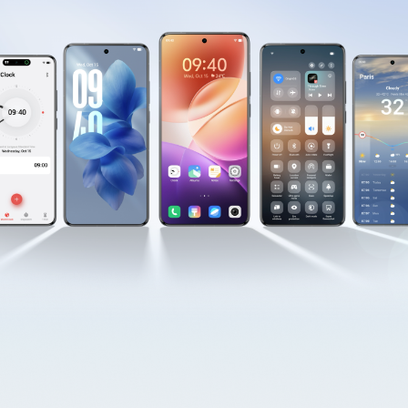
Egypt | حدد البلد/المنطقة