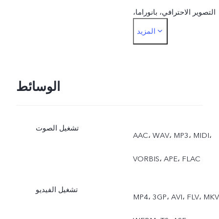
التصوير الاحترافي، بانوراما،
المزيد
المستندات، ‎50 MP الجهة
الأمامية: الصور، التصوير
الليلي، البورتريه، الفيديو،
الوسائط
الصورة الحية
تشغيل الصوت
AAC، ‏WAV، ‏MP3، ‏MIDI،
‏VORBIS، ‏APE، ‏FLAC
تشغيل الفيديو
MP4، ‏3GP، ‏AVI، ‏FLV، ‏MKV،