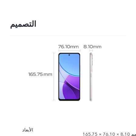
التصميم
الأبعاد
165 × 76,10 × 8,10 مم