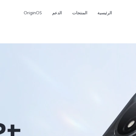
الرئيسية
المنتجات
الدعم
OriginOS
e
V50 Lite
V40 Lite 4G
جديد