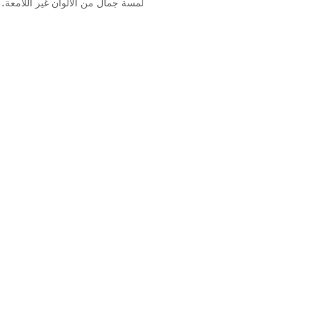
لمسة جمال من الألوان غير اللامعة.
والظلال ويتميّز بكونه مقاومًا لبصمات
والسكينة.