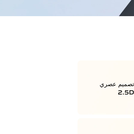
صميم عصري
‎2.5