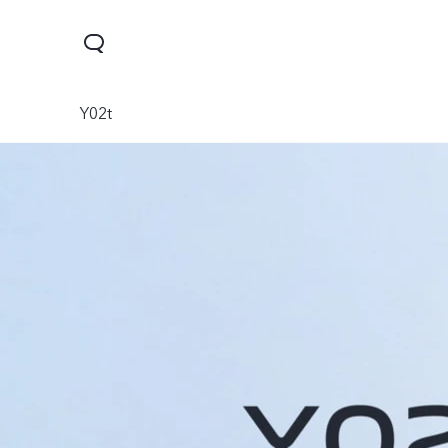
Y02t
Y28
Y04
V30 Lit
جديد