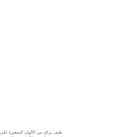
يتفاعل السطح الناعم بطريقة فائقة ا
طيف براق من الألوان المتغيرة على 