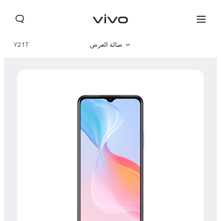
صالة العرض
Y21T
نظرة عامة
مواصفات المنتج
Jordan | حدد البلد/المنطقة