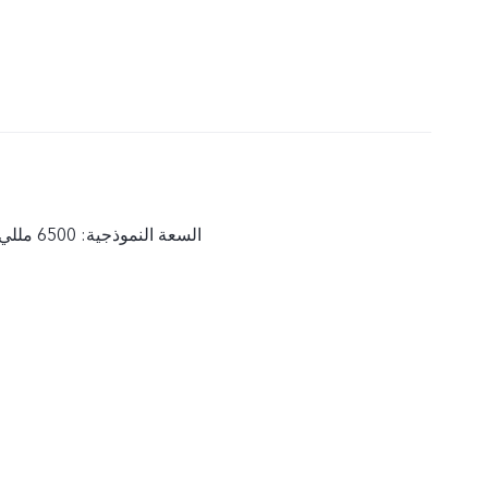
السعة النموذجية: 6500 مللي أمبير (3,91 فولت)