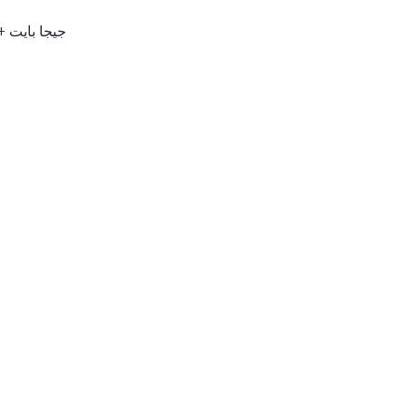
12 جيجا بايت + 512 جيجا با