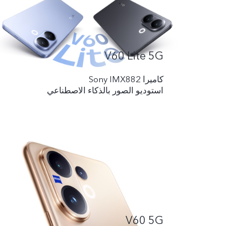
V60 Lite 5G
کامیرا Sony IMX882
استوديو الصور بالذكاء الاصطناعي
V60 5G