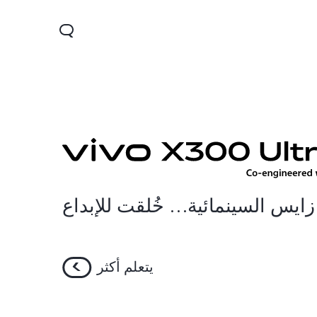
زايس السينمائية… خُلقت للإبداع
يتعلم أكثر