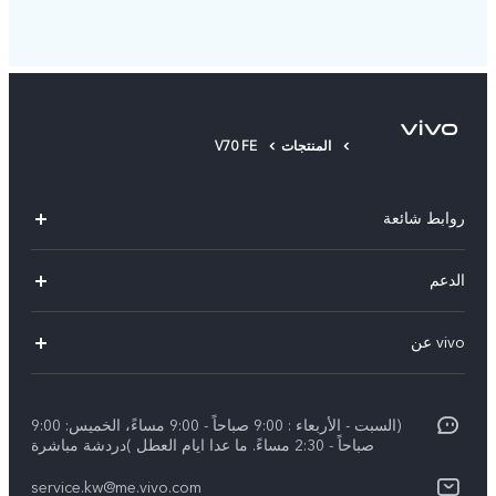
المنتجات
V70 FE
روابط شائعة
X300 Pro (New)
الدعم
X300 (New)
الاسئلة الشائعة
vivo عن
X200 FE (New)
مركز الخدمة
الإشعارات القانونية
Y29s 5G
Funtouch OS
(السبت - الأربعاء : 9:00 صباحاً - 9:00 مساءً، الخميس: 9:00
نبذة عنا
Y39 5G
صباحاً - 2:30 مساءً. ما عدا ايام العطل )دردشة مباشرة
مصادقة IMEI
مركز الخصوصية لدى vivo
service.kw@me.vivo.com
V50 Lite 5G