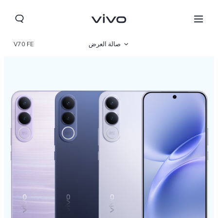
صالة العرض
V70 FE
نظرة عامة
مواصفات المنتج
Kuwait(ar) | حدد البلد/المنطقة