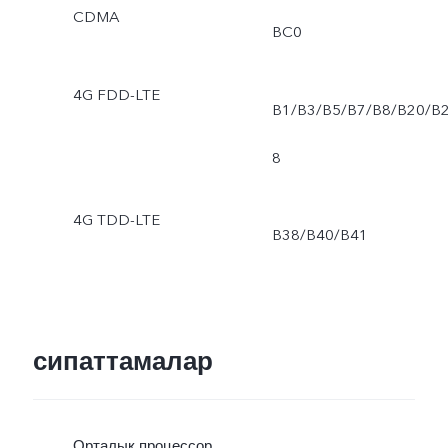
CDMA
BC0
4G FDD-LTE
B1/B3/B5/B7/B8/B20/B
8
4G TDD-LTE
B38/B40/B41
сипаттамалар
Орталық процессор