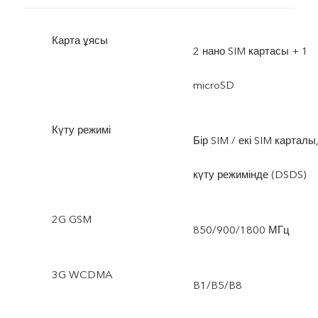
Карта ұясы
2 нано SIM картасы + 1
microSD
Күту режимі
Бір SIM / екі SIM карталы
күту режимінде (DSDS)
2G GSM
850/900/1800 МГц
3G WCDMA
B1/B5/B8