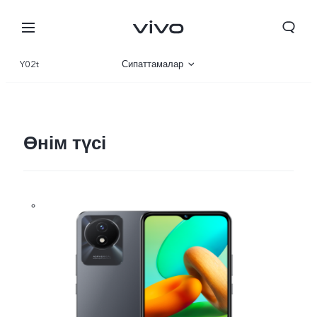
Y02t
Сипаттамалар
Шолу
Галерея
Өнім түсі