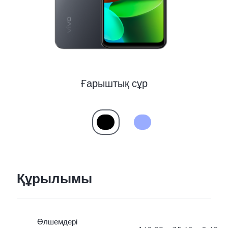
Ғарыштық сұр
Құрылымы
Өлшемдері