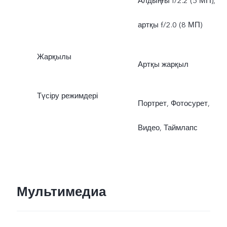
Алдыңғы f/2.2 (5 МП),
артқы f/2.0 (8 МП)
Жарқылы
Артқы жарқыл
Түсіру режимдері
Портрет, Фотосурет,
Видео, Таймлапс
Мультимедиа