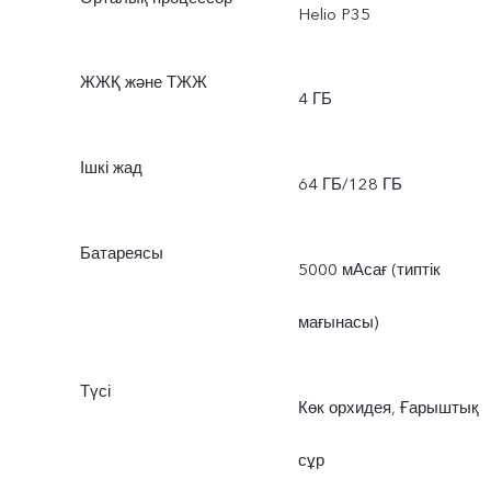
Helio P35
ЖЖҚ және ТЖЖ
4 ГБ
Ішкі жад
64 ГБ/128 ГБ
Батареясы
5000 мАсағ (типтік
мағынасы)
Түсі
Көк орхидея, Ғарыштық
сұр