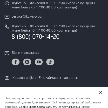
Funtouch OS
Дүйсенбі - Жексенбі 10:00-19:00 (мереке күндерін
Баспасөз орталығы
V60
және бейсенбі 17:00-18:00 қоспағанда)
IMEI сәйкестендіру
vivo компаниясында жұмыс жасау
V60 Lite 5G
service@kz.vivo.com
Қосалқы бөлшектердің құнын сұрау
Құқықтық хабарламалар
Дүйсенбі - Жексенбі 10:00-19:00 (мереке күндерін
Барлық үлгілер
Жүйені жаңарту
және бейсенбі 17:00-18:00 қоспағанда)
Біз туралы
8 (800) 070-14-20
vivo кепілдік туралы нұсқаулық
vivo құпиялық орталығы
Бізге жазылыңыз
Тұрақтылық
Казахстан(kk) | Елді/аймақты таңдаңыз
© vivo Mobile Communication Co., Ltd., 2026 ж. Барлық құқықтар
Пайдаланудан алатын әсеріңізді жақсарту үшін, біздің сайтта
cookie-файлдар пайдаланылған. Сайтымызды әрі қарай пайдалана
қорғалған.
берсеңіз,
Cookie-файлдарға қатысты саясатымыздың
және