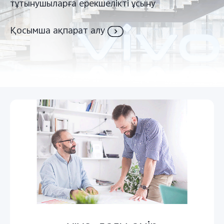
Казахстан(kk) | Елді/аймақты таңдаңыз
тұтынушыларға ерекшелікті ұсыну
Қосымша ақпарат алу