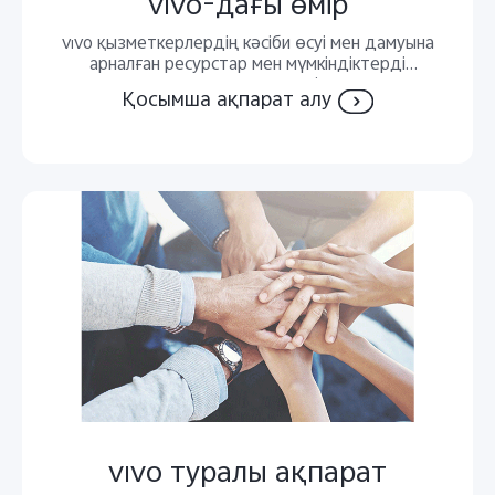
vivo-дағы өмір
vivo қызметкерлердің кәсіби өсуі мен дамуына
арналған ресурстар мен мүмкіндіктерді
қамтамасыз етеді.
Қосымша ақпарат алу
vivo туралы ақпарат