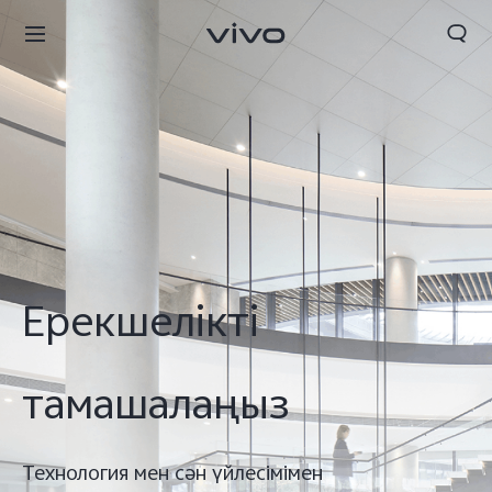
Ерекшелікті
тамашалаңыз
Технология мен сән үйлесімімен