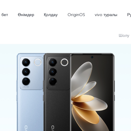
 бет
Өнімдер
Қолдау
OriginOS
vivo туралы
Р
Шолу