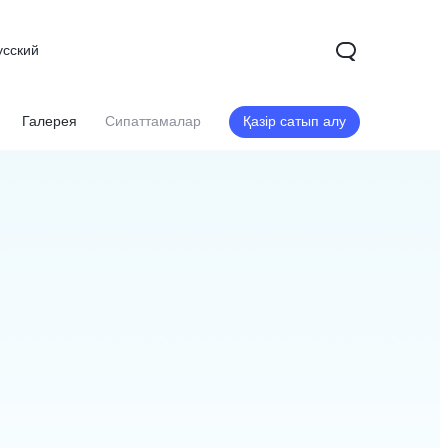
усский
Галерея
Сипаттамалар
Қазір сатып алу