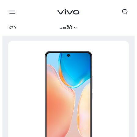
X70
ແກເລີຣີ
ພາບລວມ
ພາຣາມິເຕີ