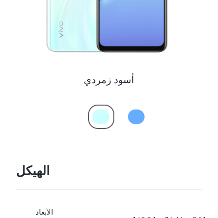
أسود زمردي
الهيكل
الأبعاد