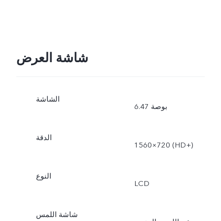
شاشة العرض
الشاشة
6.47 بوصة
الدقة
1560×720 (HD+‎)
النوع
LCD
شاشة اللمس