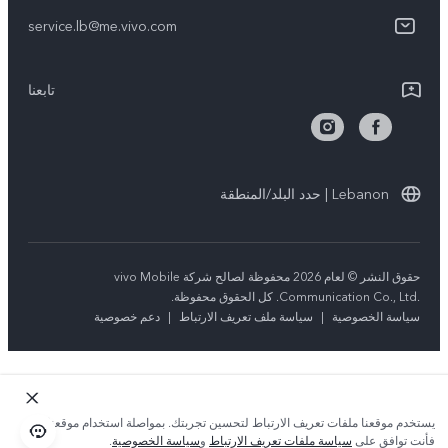
مصادقة IMEI
الإشعارات القانونية
كل الموديلات
service.lb@me.vivo.com
تحديثات النظام
نبذة عنا
تعلیمات الضمان
تابعنا
مركز الخصوصية لدى vivo
بيان الخصوصية بشأن خدمة العملاء
الاستدامة
Lebanon | حدد البلد/المنطقة
حقوق النشر © لعام 2026 محفوظة لصالح شركة vivo Mobile
Communication Co., Ltd.‎. كل الحقوق محفوظة.
سياسة الخصوصية
|
سياسة ملف تعريف الارتباط
|
دعم خصوصية
يستخدم موقعنا ملفات تعريف الارتباط لتحسين تجربتك. بمواصلة استخدام موقعنا؛
فأنت توافق على
سياسة ملفات تعريف الارتباط
و
سياسة الخصوصية
.