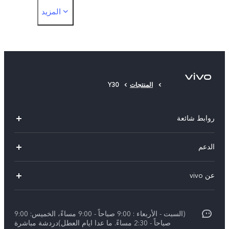
المزيد
جراب واقٍ
واقٍ للشاشة
المنتجات
Y30
روابط شائعة
V30 Lite
الدعم
V29 Lite
الاسئلة الشائعة
عن vivo
Y27s
مركز خدمات
معلومات عن الشركة
Y18
Funtouch OS
(السبت - الأربعاء : 9:00 صباحاً - 9:00 مساءً، الخميس: 9:00
الأخبار
Y03
صباحاً - 2:30 مساءً. ما عدا ايام العطل)دردشة مباشرة