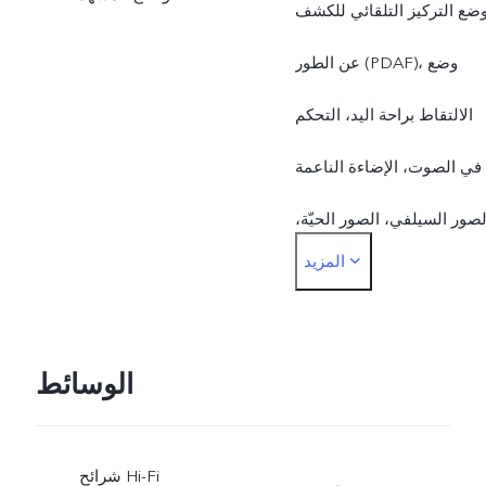
ضع التركيز التلقائي للكشف
عن الطور (PDAF)، وضع
الالتقاط براحة اليد، التحكم
في الصوت، الإضاءة الناعمة
صور السيلفي، الصور الحيّة،
المزيد
وضع التصوير بالمدى
الديناميكي العالي (HDR)،
وضع بانوراما، وضع بوكيه،
الوسائط
وضع تصوير بورتريه، وضع
شرائح Hi-Fi
تصوير بورتريه مع تأثير