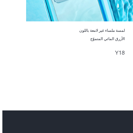
لمسة ملساء غير لامعة باللون
الأزرق المائي المتموّج
Y18