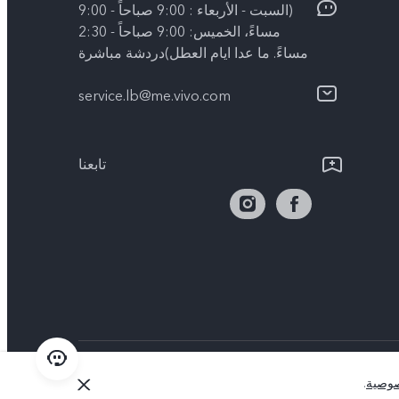
(السبت - الأربعاء : 9:00 صباحاً - 9:00
مساءً، الخميس: 9:00 صباحاً - 2:30
مساءً. ما عدا ايام العطل)دردشة مباشرة
service.lb@me.vivo.com
تابعنا
ط
|
دعم خصوصية
Lebanon | حدد البلد/المنطقة
وصية
.