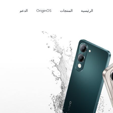
الرئيسية
المنتجات
OriginOS
الدعم
Y27s
Y04
جديد