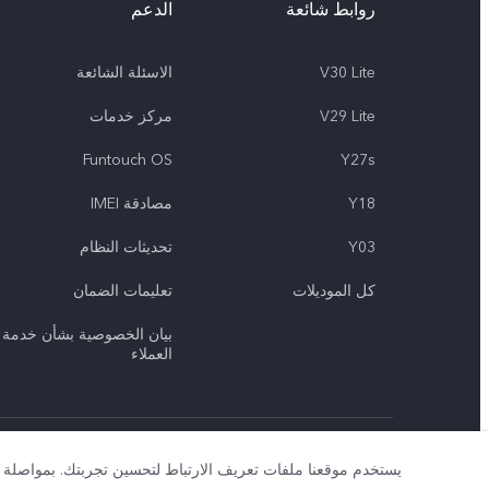
روابط شائعة
الدعم
V30 Lite
الاسئلة الشائعة
V29 Lite
مركز خدمات
Funtouch OS
Y27s
Y18
مصادقة IMEI
Y03
تحديثات النظام
كل الموديلات
تعلیمات الضمان
بيان الخصوصية بشأن خدمة
العملاء
حقوق النشر © لعام 2026 محفوظة لصالح شركة vivo Mobile Communication Co., Ltd.‎. كل الحقوق محفوظة.
يستخدم موقعنا ملفات تعريف الارتباط لتحسين تجربتك. بمواصلة 