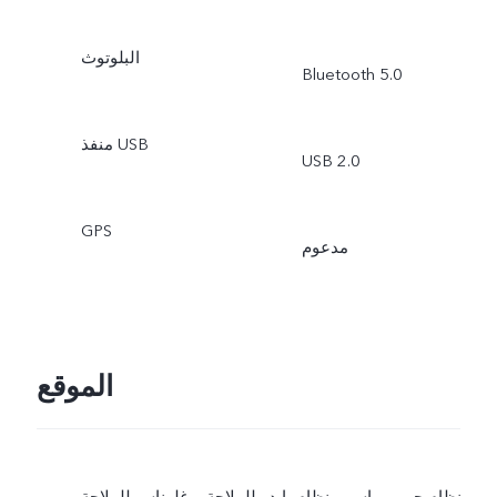
البلوتوث
Bluetooth 5.0
منفذ USB
USB 2.0
GPS
مدعوم
الموقع
نظام جي بي إس، ونظام بايدو للملاحة، وغلوناس للملاحة