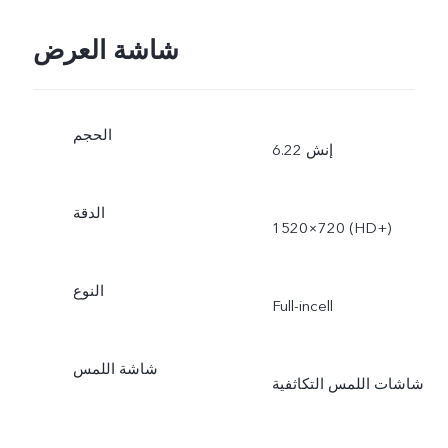
شاشة العرض
الحجم
6.22 إنش
الدقة
1520×720 (HD+)
النوع
Full-incell
شاشة اللمس
شاشات اللمس التكاثفية