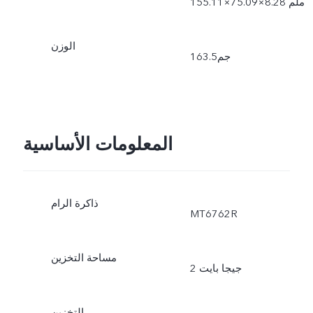
155.11×75.09×8.28 ملم
الوزن
163.5جم
المعلومات الأساسية
ذاكرة الرام
MT6762R
مساحة التخزين
2 جيجا بايت
التخزين